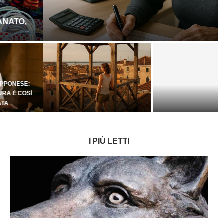
CODICE TRIBUTO 7085: COS’È, QUANDO SI USA E
ERRORI DA EVITARE
ALTANA COMUNE DI VENEZIA:
EMARGINAZIONE DAL GRUPPO:
CARATTERISTICHE DELLE ALTANE
REIETTI E DINAMICHE DI
STORICHE
ESCLUSIONE SOCIALE
I PIÙ LETTI