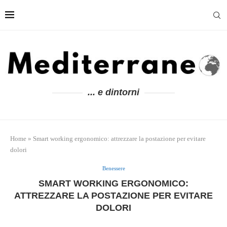
... e dintorni
Home
»
Smart working ergonomico: attrezzare la postazione per evitare
dolori
Benessere
SMART WORKING ERGONOMICO:
ATTREZZARE LA POSTAZIONE PER EVITARE
DOLORI