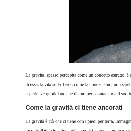
La gravità, spesso percepita come un concetto astratto, è
di essa, la vita sulla Terra, come la conosciamo, non sareb
esperienze quotidiane che diamo per scontate, ma il suo im
Come la gravità ci tiene ancorati
La gravità è ciò che ci tiene con i piedi per terra. Immagi
incontrollati, e le attività più semplici, come camminare