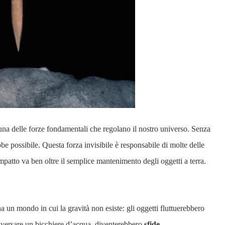
 una delle forze fondamentali che regolano il nostro universo. Senza
be possibile. Questa forza invisibile è responsabile di molte delle
patto va ben oltre il semplice mantenimento degli oggetti a terra.
na un mondo in cui la gravità non esiste: gli oggetti fluttuerebbero
 o versare un bicchiere d’acqua, diventerebbero
sfide