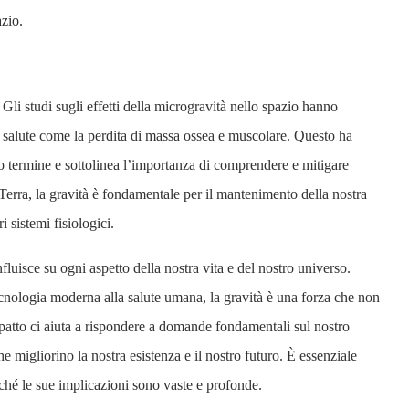
azio.
 Gli studi sugli effetti della microgravità nello spazio hanno
di salute come la perdita di massa ossea e muscolare. Questo ha
go termine e sottolinea l’importanza di comprendere e mitigare
la Terra, la gravità è fondamentale per il mantenimento della nostra
i sistemi fisiologici.
luisce su ogni aspetto della nostra vita e del nostro universo.
 tecnologia moderna alla salute umana, la gravità è una forza che non
patto ci aiuta a rispondere a domande fondamentali sul nostro
e migliorino la nostra esistenza e il nostro futuro. È essenziale
iché le sue implicazioni sono vaste e profonde.