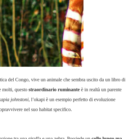
tica del Congo, vive un animale che sembra uscito da un libro di
e molti, questo
straordinario ruminante
è in realtà un parente
apia johnstoni
, l’okapi è un esempio perfetto di evoluzione
opravvivere nel suo habitat specifico.
zione tra una giraffa e una zebra. Possiede un
collo lungo ma