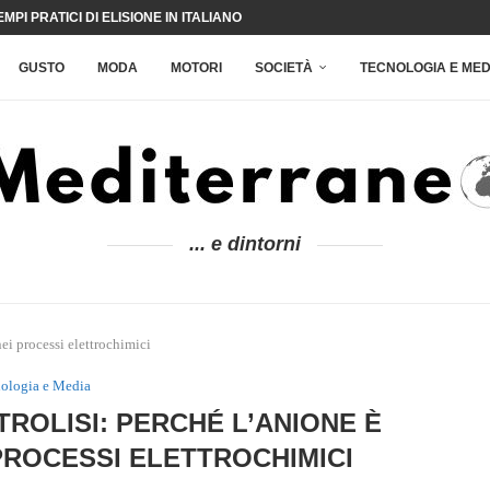
PI PRATICI DI ELISIONE IN ITALIANO
GALOTO, CURIOSITÀ SU UN ANIMALE RARO
RA ARTIGIANATO, TURISMO E IDENTITÀ CULTURALE
IENDE ALLA RICERCA DI STRATEGIE PIÙ MIRATE: IL PUNTO DI LYNX 2000
 PERCHÉ LA TEMPURA È COSÌ APPREZZATA
È, QUANDO SI USA E ERRORI DA EVITARE
: CARATTERISTICHE DELLE ALTANE STORICHE
: REIETTI E DINAMICHE DI ESCLUSIONE SOCIALE
SA SERVE
GUSTO
MODA
MOTORI
SOCIETÀ
TECNOLOGIA E MED
... e dintorni
nei processi elettrochimici
ologia e Media
TROLISI: PERCHÉ L’ANIONE È
ROCESSI ELETTROCHIMICI