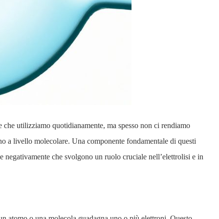
gie che utilizziamo quotidianamente, ma spesso non ci rendiamo
no a livello molecolare. Una componente fondamentale di questi
e negativamente che svolgono un ruolo cruciale nell’elettrolisi e in
 un atomo o una molecola guadagna uno o più elettroni. Questo