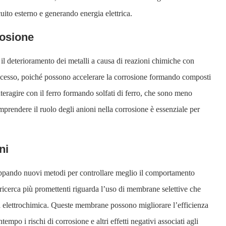
rcuito esterno e generando energia elettrica.
rosione
l deterioramento dei metalli a causa di reazioni chimiche con
rocesso, poiché possono accelerare la corrosione formando composti
nteragire con il ferro formando solfati di ferro, che sono meno
prendere il ruolo degli anioni nella corrosione è essenziale per
ni
luppando nuovi metodi per controllare meglio il comportamento
i ricerca più promettenti riguarda l’uso di membrane selettive che
la elettrochimica. Queste membrane possono migliorare l’efficienza
tempo i rischi di corrosione e altri effetti negativi associati agli