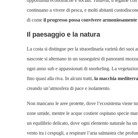
opportunità economiche e sociali. Tuttavia, il legame con 
continuano a vivere di pesca, e molti abitanti custodiscon
di come
il progresso possa convivere armoniosamente
Il paesaggio e la natura
La costa si distingue per la straordinaria varietà dei suoi a
nascoste si alternano in un susseguirsi di panorami mozzafi
ogni anno sub e appassionati di snorkeling. La vegetazion
fino quasi alla riva. In alcuni tratti,
la macchia mediterr
creando un’atmosfera di pace e isolamento.
Non mancano le aree protette, dove l’ecosistema viene tute
zone umide, mentre le acque costiere ospitano specie mari
un equilibrio delicato, dove ogni elemento naturale ha un r
vento tra i cespugli, a respirare l’aria salmastra che prof