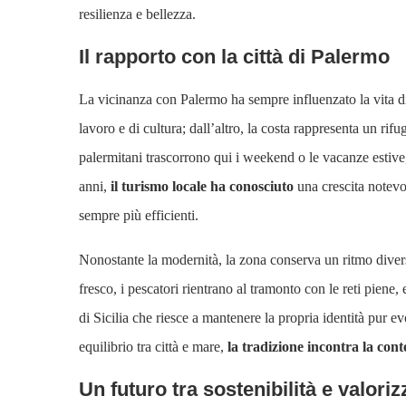
resilienza e bellezza.
Il rapporto con la città di Palermo
La vicinanza con Palermo ha sempre influenzato la vita di 
lavoro e di cultura; dall’altro, la costa rappresenta un rif
palermitani trascorrono qui i weekend o le vacanze estive, a
anni,
il turismo locale ha conosciuto
una crescita notevol
sempre più efficienti.
Nonostante la modernità, la zona conserva un ritmo diverso,
fresco, i pescatori rientrano al tramonto con le reti piene
di Sicilia che riesce a mantenere la propria identità pur e
equilibrio tra città e mare,
la tradizione incontra la co
Un futuro tra sostenibilità e valori