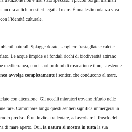
la tradizione non è mai stato spezzato: i piccoli borghi marinari
o ancora antichi mestieri legati al mare. È una testimonianza viva
con l’identità culturale.
mbienti naturali. Spiagge dorate, scogliere frastagliate e calette
ato. Le acque limpide e i fondali ricchi di biodiversità attirano
e mediterranea, con i suoi profumi di rosmarino e timo, si estende
anea avvolge completamente
i sentieri che conducono al mare,
lato con attenzione. Gli uccelli migratori trovano rifugio nelle
ne rare. Camminare lungo questi sentieri significa immergersi in
uolo preciso. È un invito a rallentare, ad ascoltare il fruscio del
uma di mare aperto. Qui,
la natura si mostra in tutta
la sua